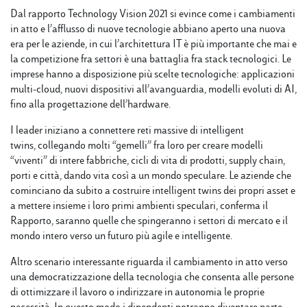
Dal rapporto Technology Vision 2021 si evince come i cambiamenti
in atto e l’afflusso di nuove tecnologie abbiano aperto una nuova
era per le aziende, in cui l’architettura IT è più importante che mai e
la competizione fra settori è una battaglia fra stack tecnologici. Le
imprese hanno a disposizione più scelte tecnologiche: applicazioni
multi-cloud, nuovi dispositivi all’avanguardia, modelli evoluti di AI,
fino alla progettazione dell’hardware.
I leader iniziano a connettere reti massive di intelligent
twins, collegando molti “gemelli” fra loro per creare modelli
“viventi” di intere fabbriche, cicli di vita di prodotti, supply chain,
porti e città, dando vita così a un mondo speculare. Le aziende che
cominciano da subito a costruire intelligent twins dei propri asset e
a mettere insieme i loro primi ambienti speculari, conferma il
Rapporto, saranno quelle che spingeranno i settori di mercato e il
mondo intero verso un futuro più agile e intelligente.
Altro scenario interessante riguarda il cambiamento in atto verso
una democratizzazione della tecnologia che consenta alle persone
di ottimizzare il lavoro o indirizzare in autonomia le proprie
necessità. In questo modo i dipendenti potranno diventare parte